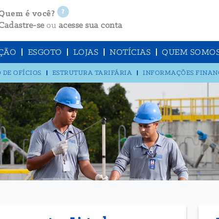
Quem é você?
Cadastre-se
ou
acesse sua conta
ÇÃO
ESGOTO
LOJAS
NOTÍCIAS
QUEM SOMO
 DE OFÍCIOS
ESTRUTURA TARIFÁRIA
INFORMAÇÕES FINAN