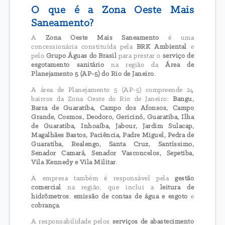
O que é a Zona Oeste Mais
Saneamento?
A
Zona Oeste Mais Saneamento
é uma
concessionária constituída pela
BRK Ambiental
e
pelo
Grupo Águas do Brasil
para prestar o
serviço de
esgotamento sanitário
na região da
Área de
Planejamento 5 (AP-5) do Rio de Janeiro
.
A área de Planejamento 5 (AP-5) compreende 24
bairros da Zona Oeste do Rio de Janeiro:
Bangu,
Barra de Guaratiba, Campo dos Afonsos, Campo
Grande, Cosmos, Deodoro, Gericinó, Guaratiba, Ilha
de Guaratiba, Inhoaíba, Jabour, Jardim Sulacap,
Magalhães Bastos, Paciência, Padre Miguel, Pedra de
Guaratiba, Realengo, Santa Cruz, Santíssimo,
Senador Camará, Senador Vasconcelos, Sepetiba,
Vila Kennedy e Vila Militar
.
A empresa também é responsável pela
gestão
comercial
na região, que inclui a
leitura de
hidrômetros
,
emissão de contas de água e esgoto
e
cobrança
.
A responsabilidade pelos
serviços de abastecimento