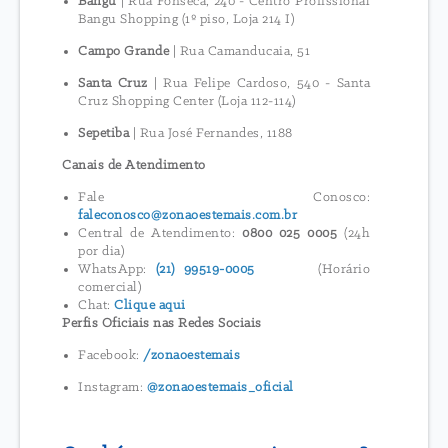
Bangu
| Rua Fonseca, 240 - Centro Profissional
Bangu Shopping (1º piso, Loja 214 I)
Campo Grande
| Rua Camanducaia, 51
Santa Cruz
| Rua Felipe Cardoso, 540 - Santa
Cruz Shopping Center (Loja 112-114)
Sepetiba
| Rua José Fernandes, 1188
Canais de Atendimento
Fale Conosco:
faleconosco@zonaoestemais.com.br
Central de Atendimento:
0800 025 0005
(24h
por dia)
WhatsApp:
(21) 99519-0005
(Horário
comercial)
Chat:
Clique aqui
Perfis Oficiais nas Redes Sociais
Facebook:
/zonaoestemais
Instagram:
@zonaoestemais_oficial