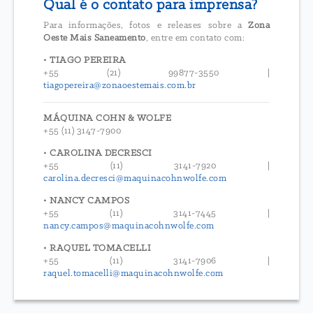
Qual é o contato para imprensa?
Para informações, fotos e releases sobre a
Zona
Oeste Mais Saneamento
, entre em contato com:
•
TIAGO PEREIRA
+55 (21) 99877-3550 |
tiagopereira@zonaoestemais.com.br
MÁQUINA COHN & WOLFE
+55 (11) 3147-7900
•
CAROLINA DECRESCI
+55 (11) 3141-7920 |
carolina.decresci@maquinacohnwolfe.com
•
NANCY CAMPOS
+55 (11) 3141-7445 |
nancy.campos@maquinacohnwolfe.com
•
RAQUEL TOMACELLI
+55 (11) 3141-7906 |
raquel.tomacelli@maquinacohnwolfe.com