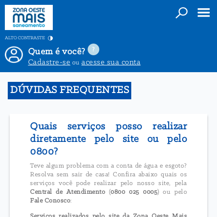
ALTO CONTRASTE
Quem é você?
Cadastre-se
acesse sua conta
ou
DÚVIDAS FREQUENTES
Quais serviços posso realizar
diretamente pelo site ou pelo
0800?
Teve algum problema com a conta de água e esgoto?
Resolva sem sair de casa! Confira abaixo quais os
serviços você pode realizar pelo nosso site, pela
Central de Atendimento
(
0800 025 0005
) ou pelo
Fale Conosco
:
Serviços realizados pelo site da Zona Oeste Mais