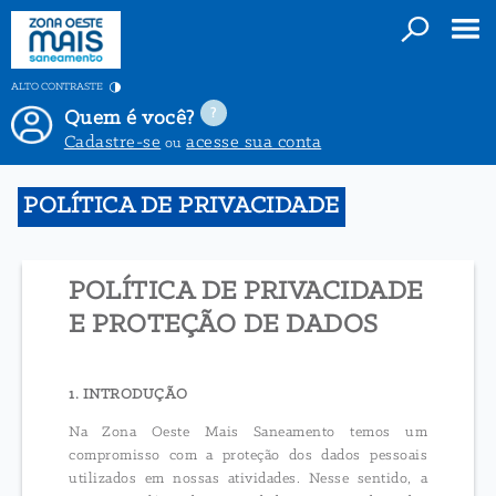
ALTO CONTRASTE
Quem é você?
Cadastre-se
acesse sua conta
ou
POLÍTICA DE PRIVACIDADE
POLÍTICA DE PRIVACIDADE
E PROTEÇÃO DE DADOS
1. INTRODUÇÃO
Na Zona Oeste Mais Saneamento temos um
compromisso com a proteção dos dados pessoais
utilizados em nossas atividades. Nesse sentido, a