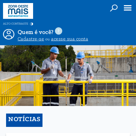
ALTO CONTRASTE
Quem é você?
Cadastre-se
acesse sua conta
ou
NOTÍCIAS