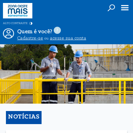
ALTO CONTRASTE
Quem é você?
Cadastre-se
acesse sua conta
ou
NOTÍCIAS