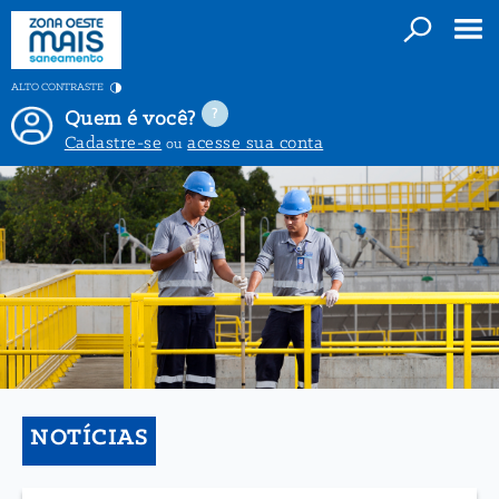
ALTO CONTRASTE
Quem é você?
Cadastre-se
acesse sua conta
ou
NOTÍCIAS