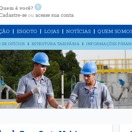
Quem é você?
Cadastre-se
ou
acesse sua conta
ÇÃO
ESGOTO
LOJAS
NOTÍCIAS
QUEM SOMO
 DE OFÍCIOS
ESTRUTURA TARIFÁRIA
INFORMAÇÕES FINAN